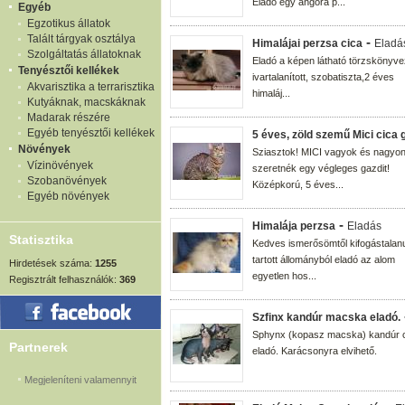
Eladó egy angóra p...
Egyéb
Egzotikus állatok
Talált tárgyak osztálya
-
Himalájai perzsa cica
Eladá
Szolgáltatás állatoknak
Eladó a képen látható törzskönyve
Tenyésztői kellékek
ivartalanított, szobatiszta,2 éves
Akvarisztika a terrarisztika
himaláj...
Kutyáknak, macskáknak
Madarak részére
Egyéb tenyésztői kellékek
5 éves, zöld szemű Mici cica 
Növények
Sziasztok! MICI vagyok és nagyo
Vízinövények
szeretnék egy végleges gazdit!
Szobanövények
Középkorú, 5 éves...
Egyéb növények
-
Himalája perzsa
Eladás
Statisztika
Kedves ismerősömtől kifogástalanu
tartott állományból eladó az alom
Hirdetések száma:
1255
egyetlen hos...
Regisztrált felhasználók:
369
Szfinx kandúr macska eladó.
Sphynx (kopasz macska) kandúr 
Partnerek
eladó. Karácsonyra elvihető.
Megjeleníteni valamennyit