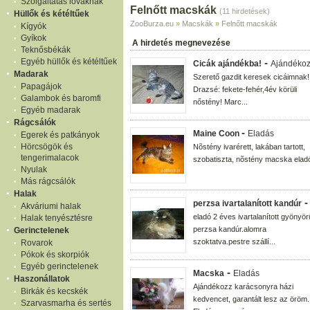
Szolgáltatás lovaknak
Felnőtt macskák
(11 hirdetések)
Hüllők és kétéltűek
ZooBurza.eu
»
Macskák
»
Felnőtt macskák
Kígyók
Gyíkok
A hirdetés megnevezése
Teknősbékák
Egyéb hüllők és kétéltűek
-
Cicák ajándékba!
Ajándéko
Madarak
Szerető gazdit keresek cicáimnak!
Papagájok
Drazsé: fekete-fehér,4év körüli
Galambok és baromfi
nőstény! Marc...
Egyéb madarak
Rágcsálók
-
Maine Coon
Eladás
Egerek és patkányok
Hörcsögök és
Nõstény ivarérett, lakában tartott,
tengerimalacok
szobatiszta, nõstény macska elad
Nyulak
Más rágcsálók
Halak
perzsa ivartalanított kandúr
Akváriumi halak
eladó 2 éves ivartalanított gyönyör
Halak tenyésztésre
perzsa kandúr.alomra
Gerinctelenek
szoktatva.pestre szállí...
Rovarok
Pókok és skorpiók
Egyéb gerinctelenek
-
Macska
Eladás
Haszonállatok
Ajándékozz karácsonyra házi
Birkák és kecskék
kedvencet, garantált lesz az öröm.
Szarvasmarha és sertés