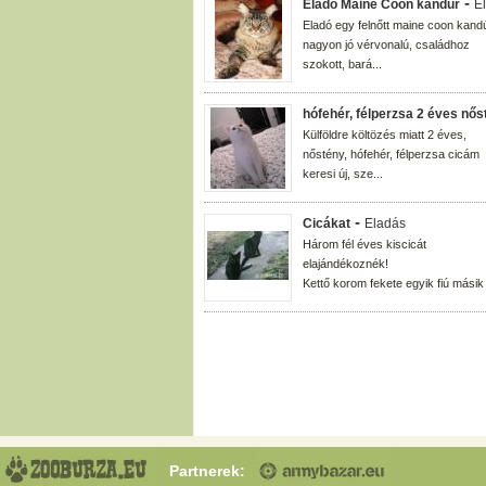
-
Eladó Maine Coon kandúr
E
Eladó egy felnőtt maine coon kandú
nagyon jó vérvonalú, családhoz
szokott, bará...
hófehér, félperzsa 2 éves nős
Külföldre költözés miatt 2 éves,
nőstény, hófehér, félperzsa cicám
keresi új, sze...
-
Cicákat
Eladás
Három fél éves kiscicát
elajándékoznék!
Kettő korom fekete egyik fiú másik l
Partnerek: