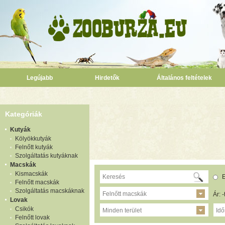
Legújabb
Hirdetők
Általános feltételek
Kategóriák
Kutyák
Kölyökkutyák
Felnőtt kutyák
Szolgáltatás kutyáknak
Macskák
Kismacskák
E
Felnőtt macskák
Szolgáltatás macskáknak
Felnőtt macskák
Ár: -
Lovak
Csikók
Minden terület
Idő
Felnőtt lovak